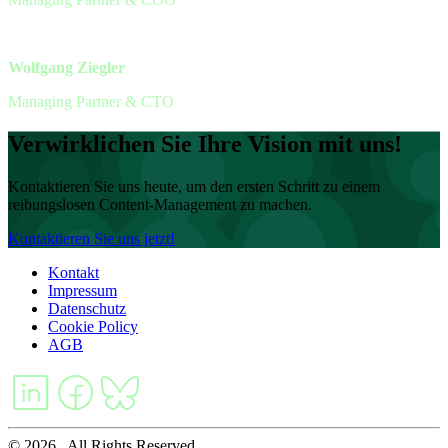
Wolfgang Ziegler
Managing Partner & CTO
Verwirklichen Sie Ihre Vision mit uns!
Kontaktieren Sie uns heute, um den ersten Schritt zu einem
reibungslosen Content-Management zu machen.
Kontaktieren Sie uns jetzt!
Kontakt
Impressum
Datenschutz
Cookie Policy
AGB
© 2026 . All Rights Reserved