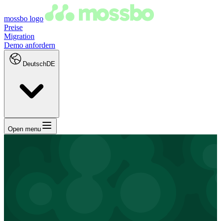
mossbo logo
Preise
Migration
Demo anfordern
Deutsch
DE
Open menu