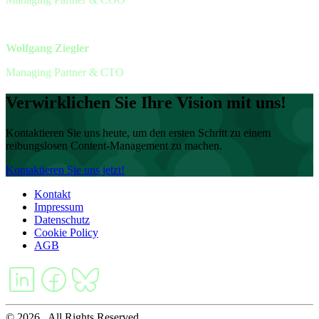
Wolfgang Ziegler
Managing Partner & CTO
Verwirklichen Sie Ihre Vision mit uns!
Kontaktieren Sie uns heute, um den ersten Schritt zu einem
reibungslosen Content-Management zu machen.
Kontaktieren Sie uns jetzt!
Kontakt
Impressum
Datenschutz
Cookie Policy
AGB
© 2026 . All Rights Reserved