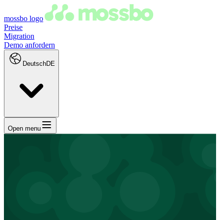
mossbo logo
Preise
Migration
Demo anfordern
Deutsch
DE
Open menu